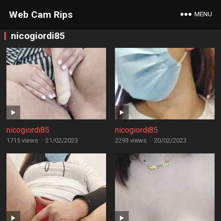
Web Cam Rips
MENU
nicogiordi85
nicogiordi85
nicogiordi85
1715 views
·
21/02/2023
2293 views
·
20/02/2023