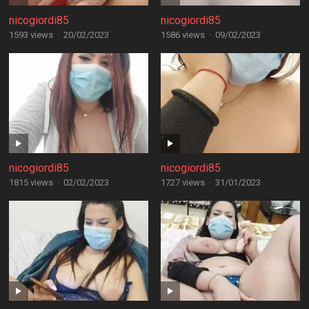
nicogiordi85
nicogiordi85
1593 views
·
20/02/2023
1586 views
·
09/02/2023
nicogiordi85
nicogiordi85
1815 views
·
02/02/2023
1727 views
·
31/01/2023