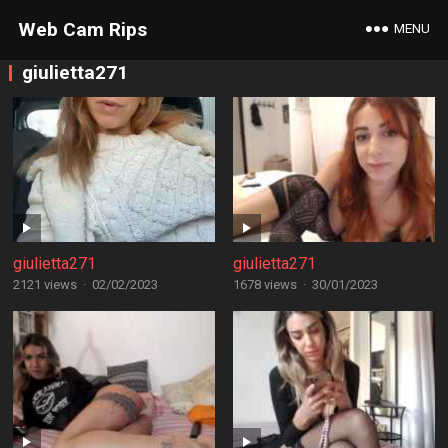
Web Cam Rips
MENU
giulietta271
giulietta271
giulietta271
2121 views
·
02/02/2023
1678 views
·
30/01/2023