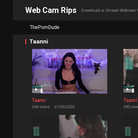
Web Cam Rips
Download or Stream Webcam 
ThePornDude
Taanni
Taanni
Taanni
246 views
·
21/05/2026
390 vie