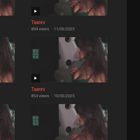
Taanni
894 views
·
11/03/2025
Taanni
854 views
·
10/03/2025