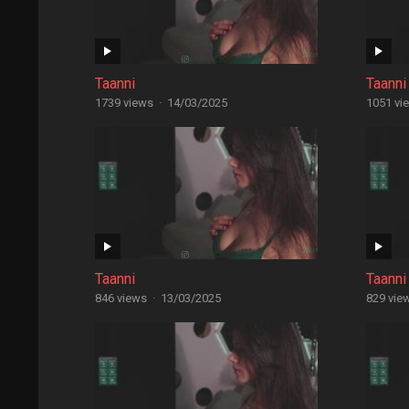
Taanni
Taanni
1739 views
·
14/03/2025
1051 vi
Taanni
Taanni
846 views
·
13/03/2025
829 vie