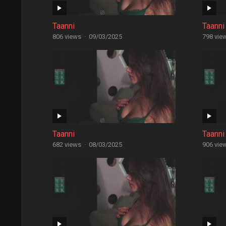
Taanni
Taanni
806 views
·
09/03/2025
798 vie
Taanni
Taanni
682 views
·
08/03/2025
906 vie