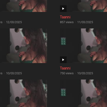
Taanni
ws
·
12/03/2025
857 views
·
11/03/2025
Taanni
ws
·
10/03/2025
750 views
·
10/03/2025