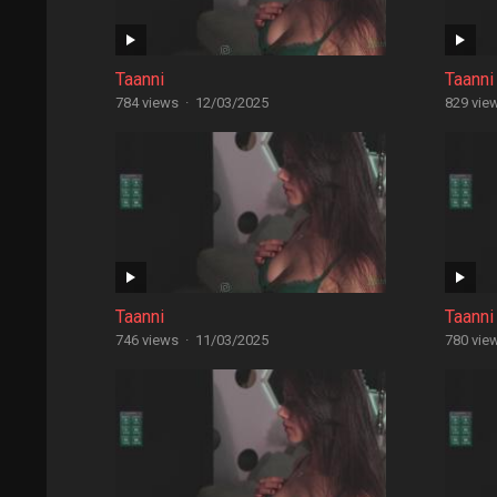
Taanni
Taanni
784 views
·
12/03/2025
829 vie
Taanni
Taanni
746 views
·
11/03/2025
780 vie