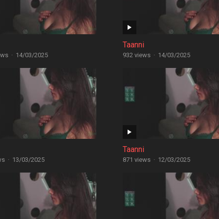
Taanni
ews
·
14/03/2025
932 views
·
14/03/2025
Taanni
ws
·
13/03/2025
871 views
·
12/03/2025