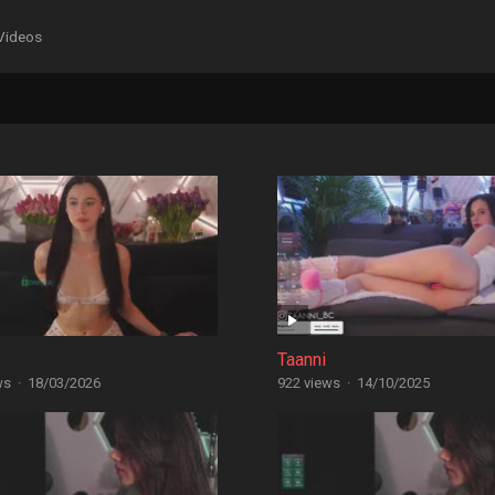
Videos
Taanni
ws
·
18/03/2026
922 views
·
14/10/2025