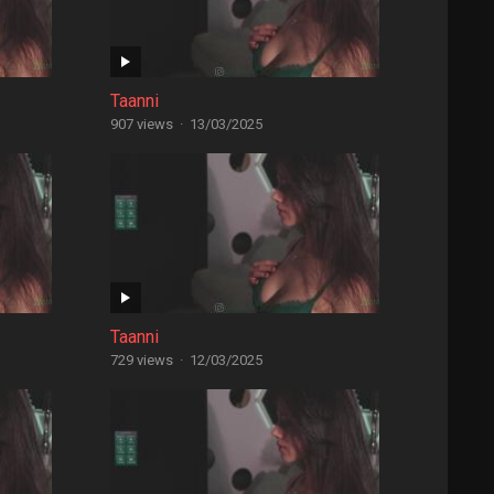
Taanni
907 views
·
13/03/2025
Taanni
729 views
·
12/03/2025