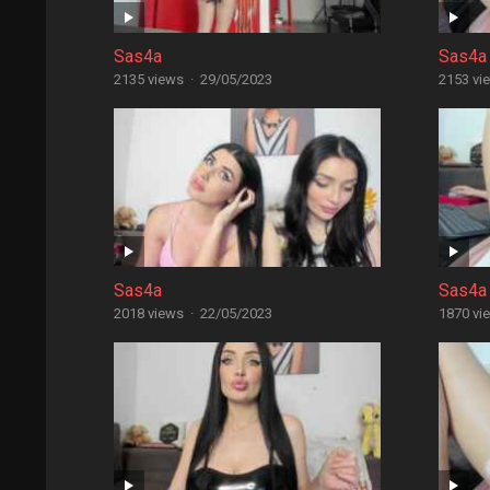
Sas4a
Sas4a
2135 views
·
29/05/2023
2153 vi
Sas4a
Sas4a
2018 views
·
22/05/2023
1870 vi