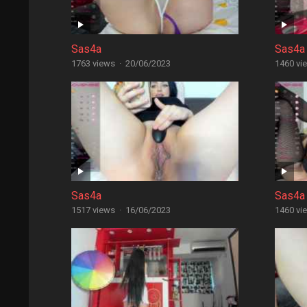
Sas4a
Sas4a
1763 views
·
20/06/2023
1460 vi
Sas4a
Sas4a
1517 views
·
16/06/2023
1460 vi