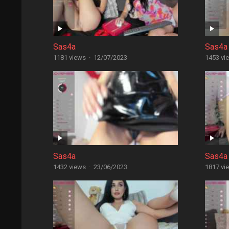
Sas4a
Sas4a
1181 views
·
12/07/2023
1453 vi
Sas4a
Sas4a
1432 views
·
23/06/2023
1817 vi