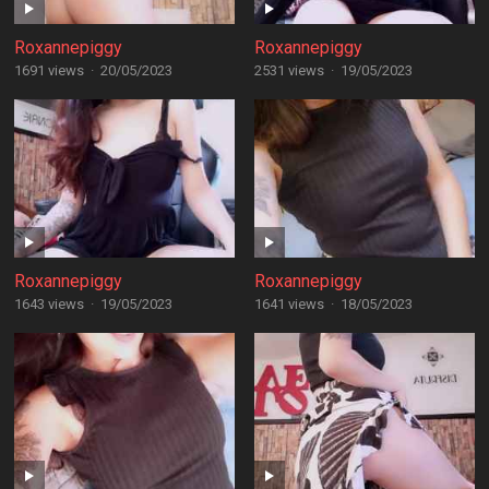
Roxannepiggy
Roxannepiggy
1691 views
·
20/05/2023
2531 views
·
19/05/2023
Roxannepiggy
Roxannepiggy
1643 views
·
19/05/2023
1641 views
·
18/05/2023