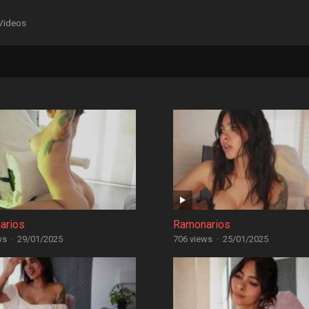
Videos
arios
Ramonarios
ws
·
29/01/2025
706 views
·
25/01/2025