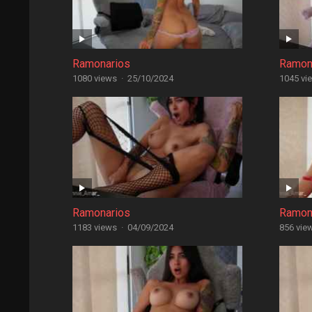
Ramonarios
Ramon
1080 views
·
25/10/2024
1045 vi
Ramonarios
Ramon
1183 views
·
04/09/2024
856 vie