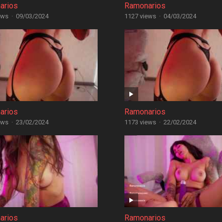
arios
Ramonarios
ews
·
09/03/2024
1127 views
·
04/03/2024
arios
Ramonarios
ews
·
23/02/2024
1173 views
·
22/02/2024
arios
Ramonarios