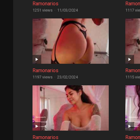
Ramonarios
Ramon
1251 views
·
11/03/2024
1117 vi
Ramonarios
Ramon
1197 views
·
23/02/2024
1115 vi
Ramonarios
Ramon