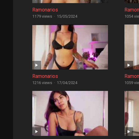
Ramonarios
Ramon
1179 views
·
15/05/2024
1054 vi
Ramonarios
Ramon
1216 views
·
17/04/2024
1059 vi