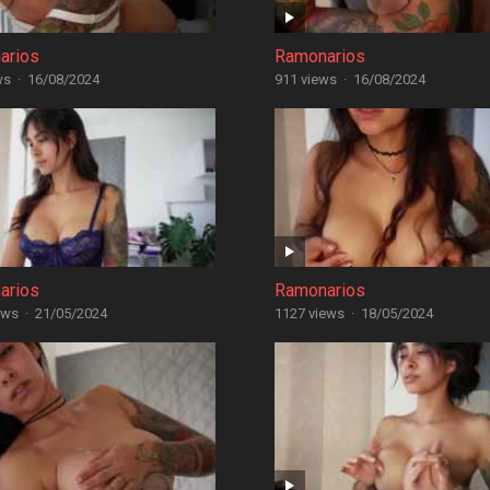
arios
Ramonarios
ws
·
16/08/2024
911 views
·
16/08/2024
arios
Ramonarios
ews
·
21/05/2024
1127 views
·
18/05/2024