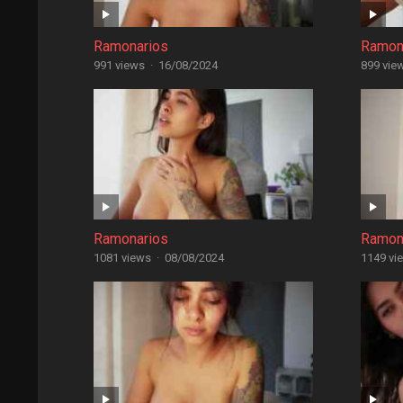
Ramonarios
Ramon
991 views
·
16/08/2024
899 vie
Ramonarios
Ramon
1081 views
·
08/08/2024
1149 vi