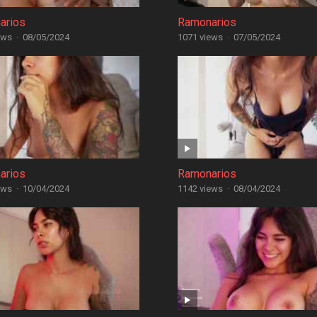
arios
Ramonarios
ews
·
08/05/2024
1071 views
·
07/05/2024
arios
Ramonarios
ews
·
10/04/2024
1142 views
·
08/04/2024