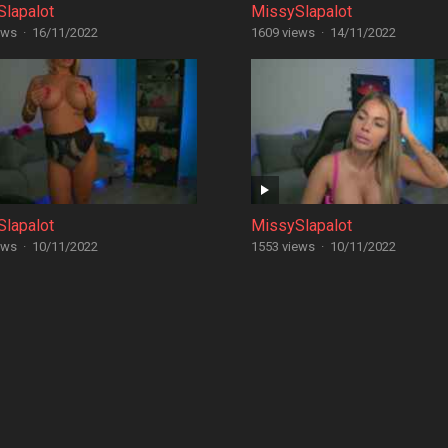
lapalot
MissySlapalot
ews
·
16/11/2022
1609 views
·
14/11/2022
lapalot
MissySlapalot
ews
·
10/11/2022
1553 views
·
10/11/2022