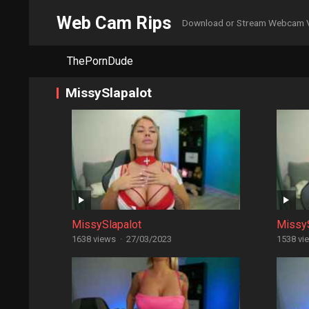
Web Cam Rips
Download or Stream Webcam 
ThePornDude
MissySlapalot
MissySlapalot
MissyS
1638 views
·
27/03/2023
1538 vi