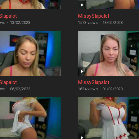
lapalot
MissySlapalot
ews
·
13/02/2023
1573 views
·
13/02/2023
lapalot
MissySlapalot
ews
·
06/02/2023
1634 views
·
01/02/2023