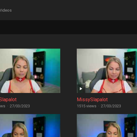
Videos
lapalot
MissySlapalot
ews
·
27/03/2023
1515 views
·
27/03/2023