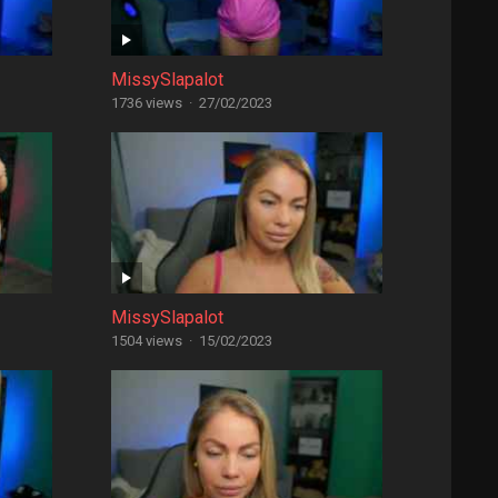
MissySlapalot
1736 views
·
27/02/2023
MissySlapalot
1504 views
·
15/02/2023