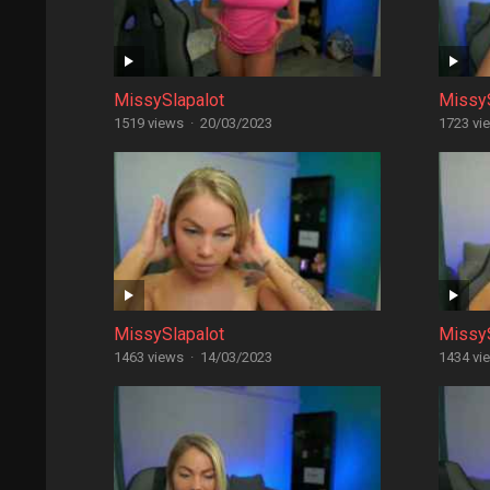
MissySlapalot
MissyS
1519 views
·
20/03/2023
1723 vi
MissySlapalot
MissyS
1463 views
·
14/03/2023
1434 vi