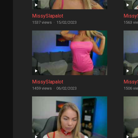
MissySlapalot
MissyS
1537 views
·
15/02/2023
1563 vi
MissySlapalot
MissyS
1459 views
·
06/02/2023
1506 vi