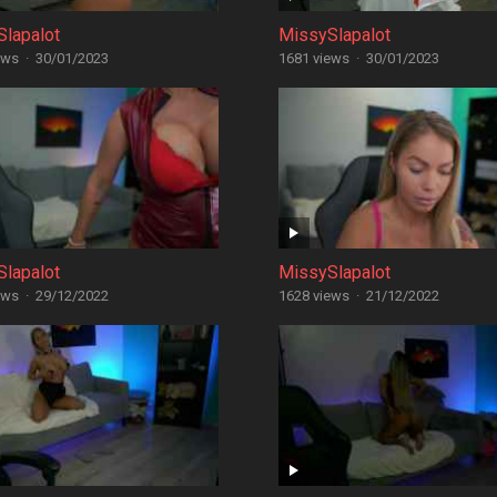
lapalot
MissySlapalot
ews
·
30/01/2023
1681 views
·
30/01/2023
lapalot
MissySlapalot
ews
·
29/12/2022
1628 views
·
21/12/2022