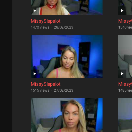
MissySlapalot
MissyS
1470 views
·
28/02/2023
1540 vi
MissySlapalot
MissyS
1515 views
·
27/02/2023
1485 vi