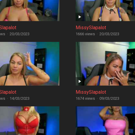
lapalot
MissySlapalot
ews
·
20/03/2023
1666 views
·
20/03/2023
lapalot
MissySlapalot
ews
·
14/03/2023
1674 views
·
09/03/2023