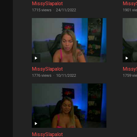
MissySlapalot
MissyS
1715 views
·
24/11/2022
1901 vi
MissySlapalot
MissyS
1776 views
·
10/11/2022
1759 vi
MissySlapalot