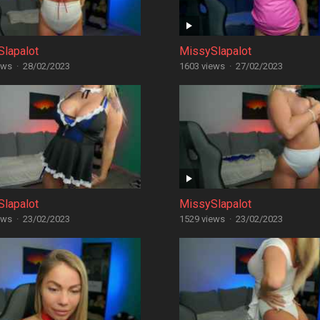
lapalot
MissySlapalot
ews
·
28/02/2023
1603 views
·
27/02/2023
lapalot
MissySlapalot
ews
·
23/02/2023
1529 views
·
23/02/2023