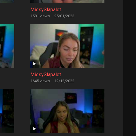
MissySlapalot
1581 views
·
25/01/2023
MissySlapalot
1645 views
·
12/12/2022