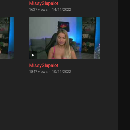
MissySlapalot
1637 views
·
14/11/2022
MissySlapalot
1847 views
·
10/11/2022