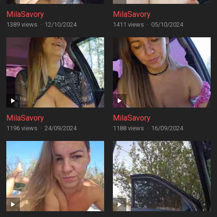
MilaSavory
MilaSavory
1389 views
·
12/10/2024
1411 views
·
05/10/2024
MilaSavory
MilaSavory
1196 views
·
24/09/2024
1188 views
·
16/09/2024