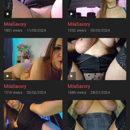
MilaSavory
MilaSavory
1851 views
·
11/03/2024
1352 views
·
03/03/2024
MilaSavory
MilaSavory
1516 views
·
03/02/2024
1686 views
·
28/01/2024