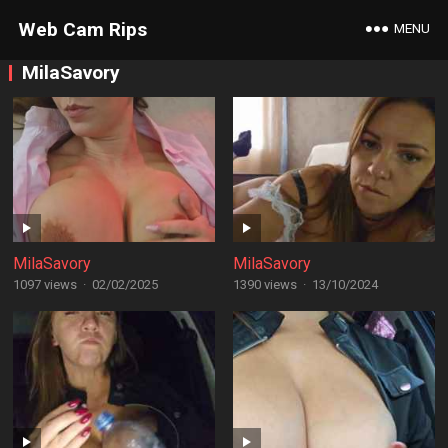
Web Cam Rips
MENU
MilaSavory
MilaSavory
MilaSavory
1097 views
·
02/02/2025
1390 views
·
13/10/2024