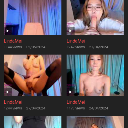
LindaMei
LindaMei
1144 views
·
02/05/2024
1247 views
·
27/04/2024
LindaMei
LindaMei
1244 views
·
27/04/2024
1173 views
·
24/04/2024