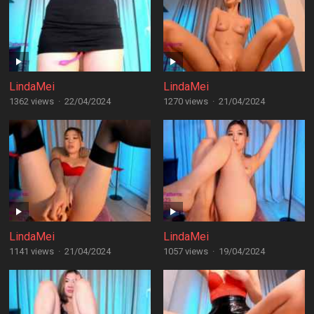
LindaMei
LindaMei
1362 views
·
22/04/2024
1270 views
·
21/04/2024
LindaMei
LindaMei
1141 views
·
21/04/2024
1057 views
·
19/04/2024