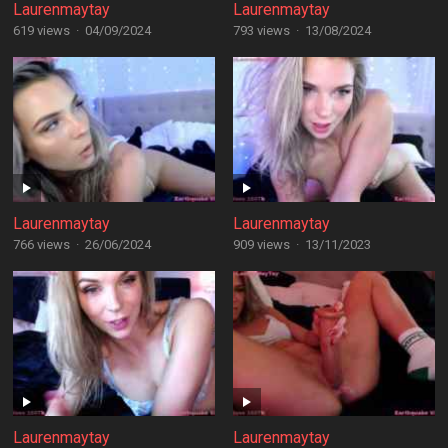
Laurenmaytay
Laurenmaytay
619 views
·
04/09/2024
793 views
·
13/08/2024
Laurenmaytay
Laurenmaytay
766 views
·
26/06/2024
909 views
·
13/11/2023
Laurenmaytay
Laurenmaytay