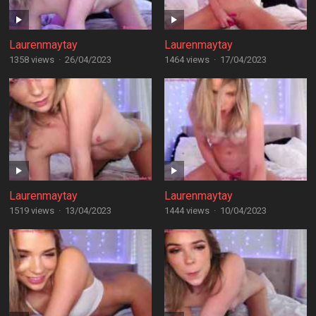
Laurenmaytay
Laurenmaytay
1358 views
·
26/04/2023
1464 views
·
17/04/2023
Laurenmaytay
Laurenmaytay
1519 views
·
13/04/2023
1444 views
·
10/04/2023