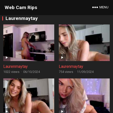
Web Cam Rips
MENU
Laurenmaytay
Laurenmaytay
Laurenmaytay
1022 views
·
06/10/2024
754 views
·
11/09/2024