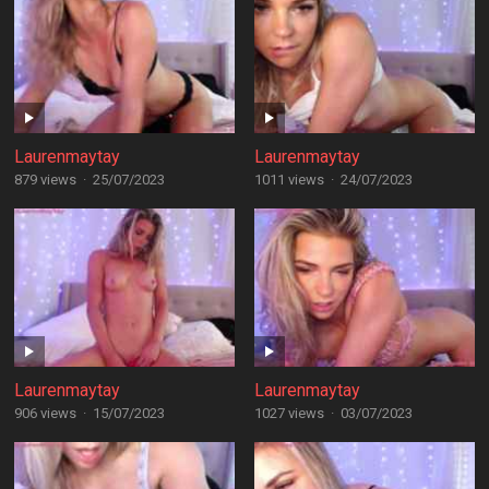
Laurenmaytay
Laurenmaytay
879 views
·
25/07/2023
1011 views
·
24/07/2023
Laurenmaytay
Laurenmaytay
906 views
·
15/07/2023
1027 views
·
03/07/2023