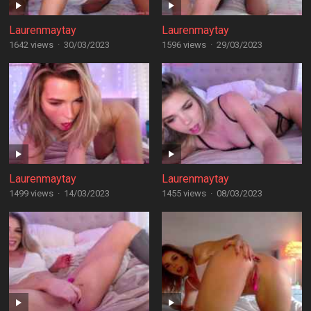
Laurenmaytay
Laurenmaytay
1642 views
·
30/03/2023
1596 views
·
29/03/2023
Laurenmaytay
Laurenmaytay
1499 views
·
14/03/2023
1455 views
·
08/03/2023