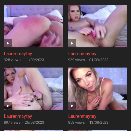
Laurenmaytay
Laurenmaytay
928 views
·
11/09/2023
929 views
·
01/09/2023
Laurenmaytay
Laurenmaytay
897 views
·
26/08/2023
858 views
·
13/08/2023