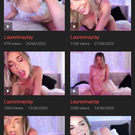
Laurenmaytay
Laurenmaytay
979 views
·
29/06/2023
1106 views
·
27/06/2023
Laurenmaytay
Laurenmaytay
1029 views
·
15/06/2023
1030 views
·
14/06/2023