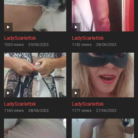
LadyScarlettxk
LadyScarlettxk
1020 views
·
29/06/2023
1142 views
·
28/06/2023
LadyScarlettxk
LadyScarlettxk
1160 views
·
28/06/2023
1171 views
·
27/06/2023