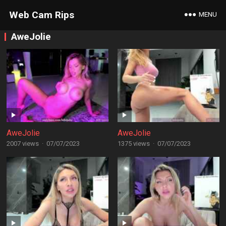
Web Cam Rips
MENU
AweJolie
AweJolie
AweJolie
2007 views
·
07/07/2023
1375 views
·
07/07/2023