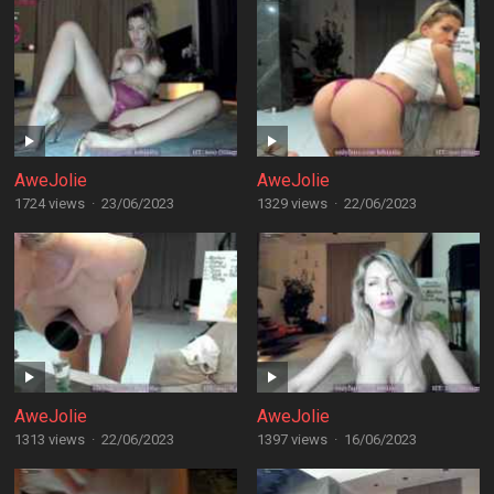
AweJolie
AweJolie
1724 views
·
23/06/2023
1329 views
·
22/06/2023
AweJolie
AweJolie
1313 views
·
22/06/2023
1397 views
·
16/06/2023