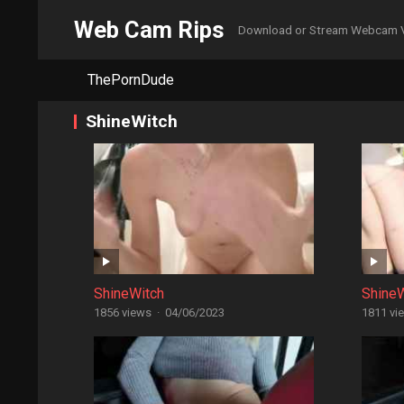
Web Cam Rips
Download or Stream Webcam 
ThePornDude
ShineWitch
ShineWitch
Shine
1856 views
·
04/06/2023
1811 vi