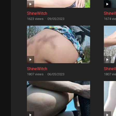
ShineWitch
Shine
1623 views
·
09/05/2023
1674 vi
ShineWitch
Shine
1807 views
·
06/05/2023
1807 vi