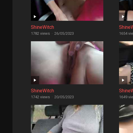
ShineWitch
Shine
1782 views
·
26/05/2023
1654 vi
ShineWitch
Shine
1742 views
·
20/05/2023
1649 vi