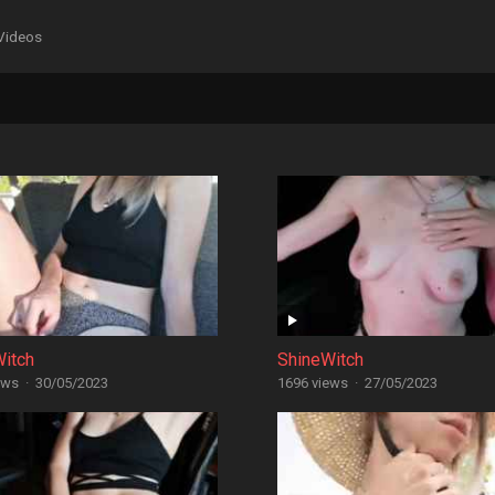
Videos
Witch
ShineWitch
ews
·
30/05/2023
1696 views
·
27/05/2023