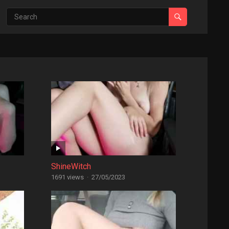
ShineWitch
1691 views
·
27/05/2023