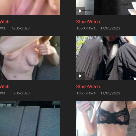
Witch
ShineWitch
ews
·
15/05/2023
1660 views
·
14/05/2023
Witch
ShineWitch
ews
·
11/05/2023
1863 views
·
11/05/2023