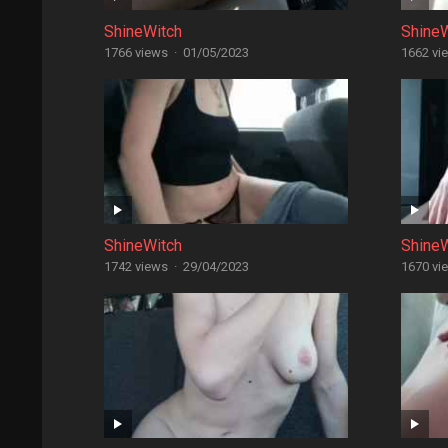
ShineWitch
Shine
1766 views
·
01/05/2023
1662 vi
ShineWitch
Shine
1742 views
·
29/04/2023
1670 vi