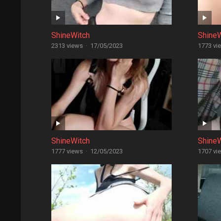
ShineWitch
Shine
2313 views
·
17/05/2023
1773 vi
ShineWitch
Shine
1777 views
·
12/05/2023
1707 vi