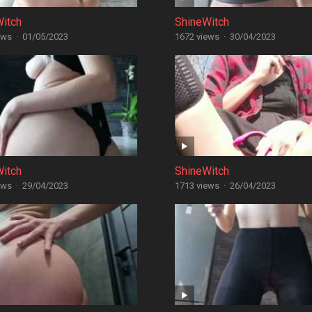
Witch
ShineWitch
ews
·
01/05/2023
1672 views
·
30/04/2023
Witch
ShineWitch
ews
·
29/04/2023
1713 views
·
26/04/2023