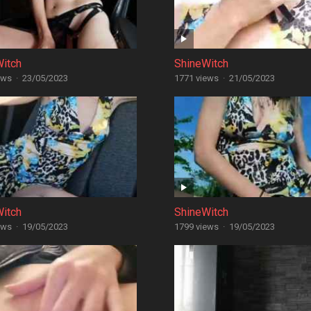
Witch
ShineWitch
ews
·
23/05/2023
1771 views
·
21/05/2023
Witch
ShineWitch
ews
·
19/05/2023
1799 views
·
19/05/2023