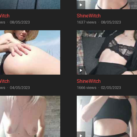
Witch
ShineWitch
ews
·
08/05/2023
1637 views
·
08/05/2023
Witch
ShineWitch
ews
·
04/05/2023
1666 views
·
02/05/2023