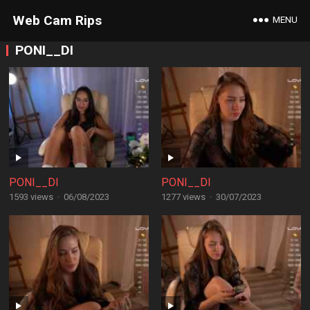
Web Cam Rips
MENU
PONI__DI
PONI__DI
PONI__DI
1593 views
·
06/08/2023
1277 views
·
30/07/2023