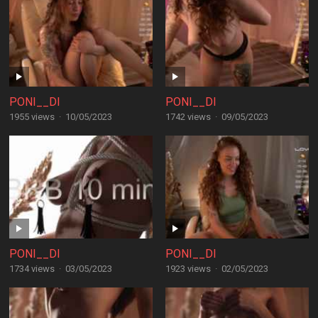
PONI__DI
PONI__DI
1955 views
·
10/05/2023
1742 views
·
09/05/2023
PONI__DI
PONI__DI
1734 views
·
03/05/2023
1923 views
·
02/05/2023