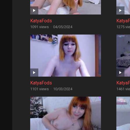
KatyaFods
Katya
1091 views
·
04/05/2024
1275 vi
KatyaFods
Katya
1101 views
·
10/03/2024
1461 vi