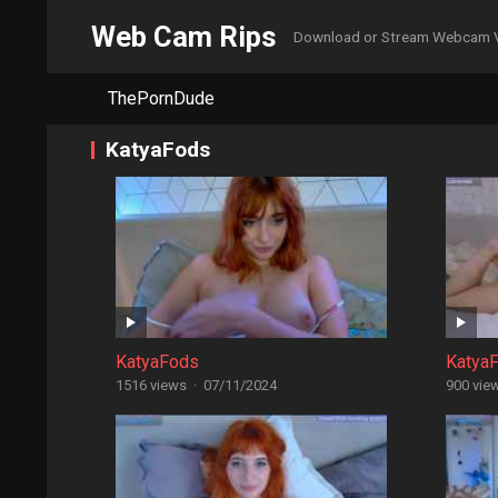
Web Cam Rips
Download or Stream Webcam 
ThePornDude
KatyaFods
KatyaFods
Katya
1516 views
·
07/11/2024
900 vie