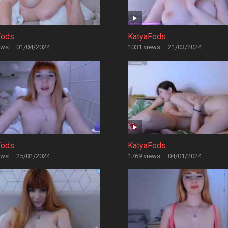
Fods
KatyaFods
ews
·
01/04/2024
1031 views
·
21/03/2024
Fods
KatyaFods
ews
·
25/01/2024
1769 views
·
04/01/2024