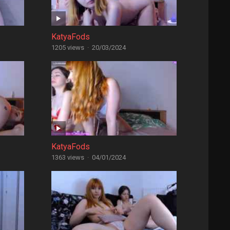
KatyaFods
1205 views
·
20/03/2024
KatyaFods
1363 views
·
04/01/2024