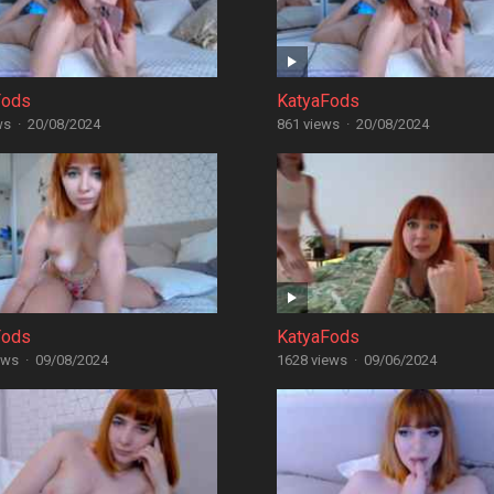
Fods
KatyaFods
ws
·
20/08/2024
861 views
·
20/08/2024
Fods
KatyaFods
ews
·
09/08/2024
1628 views
·
09/06/2024