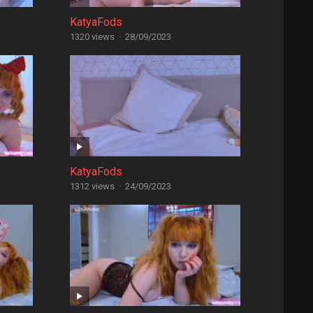
KatyaFods
1320 views
·
28/09/2023
KatyaFods
1312 views
·
24/09/2023