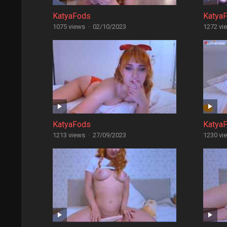
KatyaFods
Katya
1075 views
·
02/10/2023
1272 vi
KatyaFods
Katya
1213 views
·
27/09/2023
1230 vi