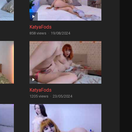
KatyaFods
858 views
·
19/08/2024
KatyaFods
1205 views
·
23/05/2024