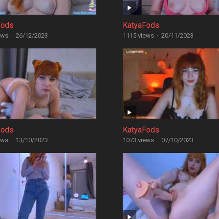
Fods
KatyaFods
ews
·
26/12/2023
1115 views
·
20/11/2023
Fods
KatyaFods
ews
·
13/10/2023
1073 views
·
07/10/2023