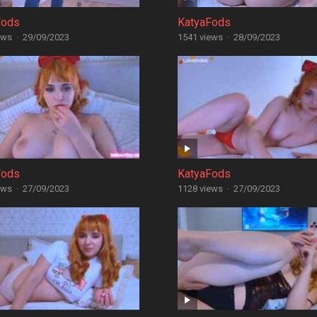
Fods
KatyaFods
ews
·
29/09/2023
1541 views
·
28/09/2023
Fods
KatyaFods
ews
·
27/09/2023
1128 views
·
27/09/2023