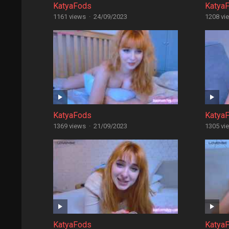
KatyaFods
Katya
1161 views
·
24/09/2023
1208 vi
KatyaFods
Katya
1369 views
·
21/09/2023
1305 vi
KatyaFods
Katya