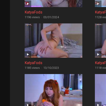
KatyaFods
Katya
1196 views
·
03/01/2024
1128 vi
KatyaFods
Katya
1185 views
·
13/10/2023
1118 vi