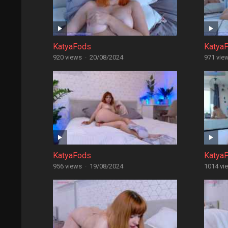
KatyaFods
Katya
920 views
·
20/08/2024
971 vie
KatyaFods
Katya
956 views
·
19/08/2024
1014 vi