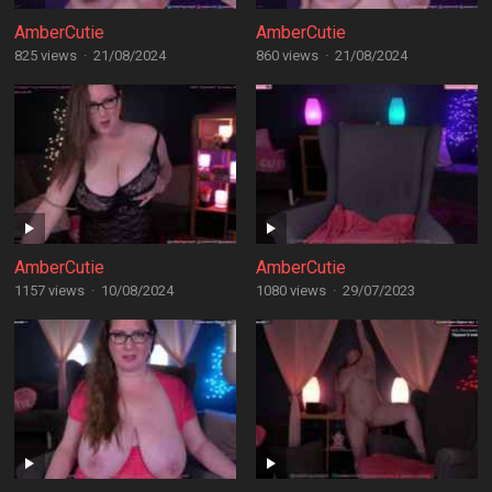
AmberCutie
AmberCutie
825 views
·
21/08/2024
860 views
·
21/08/2024
AmberCutie
AmberCutie
1157 views
·
10/08/2024
1080 views
·
29/07/2023