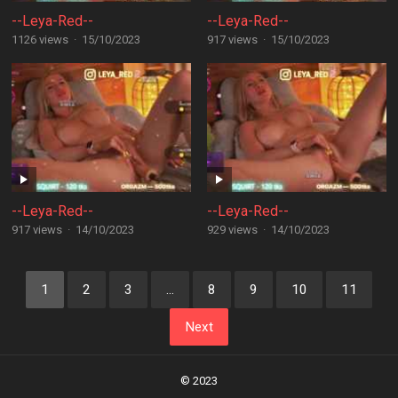
--Leya-Red--
--Leya-Red--
1126 views
·
15/10/2023
917 views
·
15/10/2023
--Leya-Red--
--Leya-Red--
917 views
·
14/10/2023
929 views
·
14/10/2023
Posts
1
2
3
…
8
9
10
11
navigation
Next
© 2023