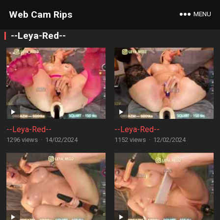
Web Cam Rips
MENU
--Leya-Red--
--Leya-Red--
--Leya-Red--
1296 views
·
14/02/2024
1152 views
·
12/02/2024